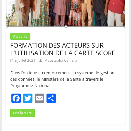
Actualité
FORMATION DES ACTEURS SUR
L’UTILISATION DE LA CARTE SCORE
8 juillet 2021
Moustapha Camara
Dans l’optique du renforcement du système de gestion
des données, le Ministère de la Santé à travers le
Programme National
F
T
E
P
ac
w
m
ar
Lire la suite
e
itt
ai
ta
b
er
l
g