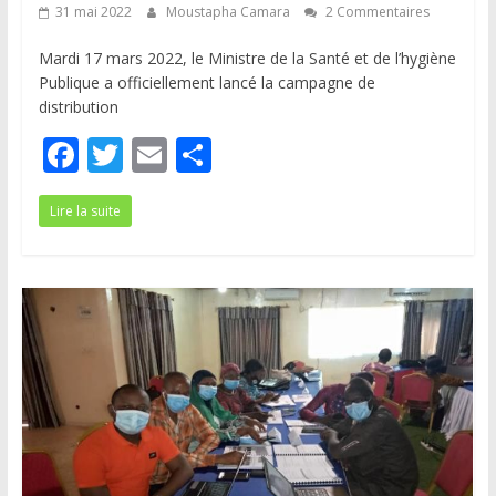
31 mai 2022
Moustapha Camara
2 Commentaires
Mardi 17 mars 2022, le Ministre de la Santé et de l’hygiène
Publique a officiellement lancé la campagne de
distribution
F
T
E
P
ac
w
m
ar
Lire la suite
e
itt
ai
ta
b
er
l
g
o
er
o
k