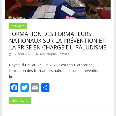
Actualité
FORMATION DES FORMATEURS
NATIONAUX SUR LA PRÉVENTION ET
LA PRISE EN CHARGE DU PALUDISME
12 août 2021
Moustapha Camara
Coyah, du 21 au 26 Juin 2021 s’est tenu l’atelier de
formation des formateurs nationaux sur la prévention et
la
F
T
E
P
ac
w
m
ar
Lire la suite
e
itt
ai
ta
b
er
l
g