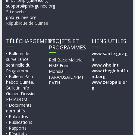
info@pnlp-guinee.org
support@pnlp-guinee.org
Site web
:
pnlp-guinee.org
République de Guinée
TÉLÉCHARGEMENT
PROJETS ET
LIENS UTILES
PROGRAMMES
• Bulletin de
www.sante.gov.g
surveillance
n
Roll Back Malaria
sentinelle du
www.who.int
NMF Fond
Programme
www.theglobalfu
Mondial
• Bulletin Palu
nd.org
FARA/USAID/PMI
hebdo Guinée,
www.zeropalu.or
PATH
Bulletin info
g
Guinée Dossier
PECADOM
• Documents
normatifs
• Palu infos
• Publications
• Rapports
• Résultats