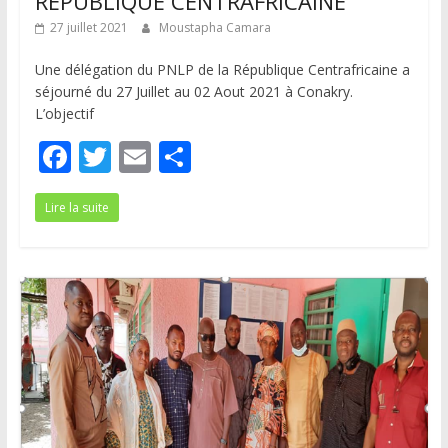
REPUBLIQUE CENTRAFRICAINE
27 juillet 2021
Moustapha Camara
Une délégation du PNLP de la République Centrafricaine a
séjourné du 27 Juillet au 02 Aout 2021 à Conakry.
L’objectif
F
T
E
P
ac
w
m
ar
Lire la suite
e
itt
ai
ta
b
er
l
g
o
er
o
k