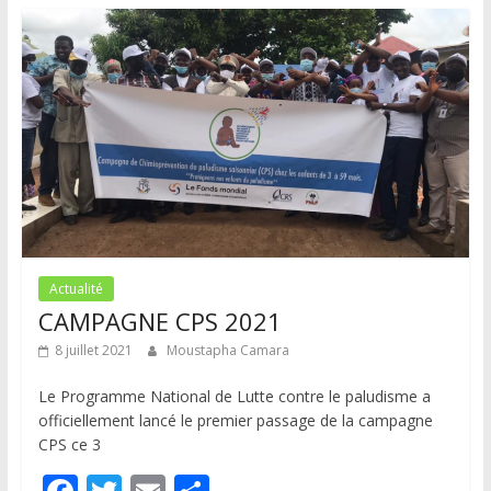
o
er
o
k
Actualité
CAMPAGNE CPS 2021
8 juillet 2021
Moustapha Camara
Le Programme National de Lutte contre le paludisme a
officiellement lancé le premier passage de la campagne
CPS ce 3