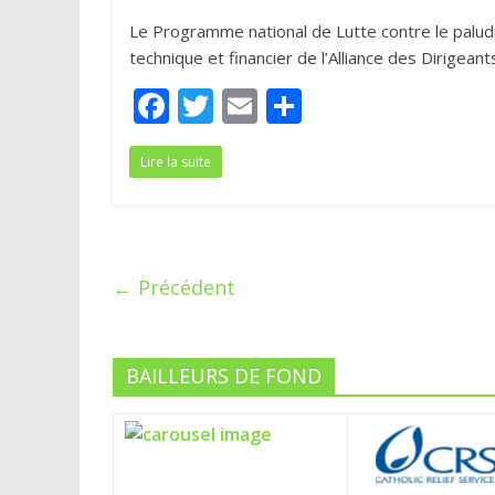
Le Programme national de Lutte contre le paludi
technique et financier de l’Alliance des Dirigeant
F
T
E
P
ac
w
m
ar
Lire la suite
e
itt
ai
ta
b
er
l
g
o
er
o
← Précédent
k
BAILLEURS DE FOND