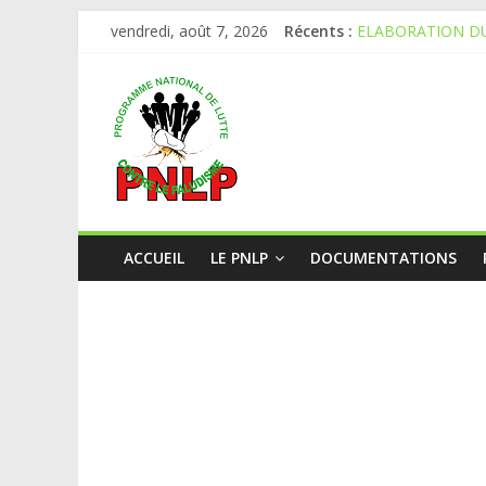
vendredi, août 7, 2026
Récents :
ELABORATION DU
AVIS PUBLIC D’A
APPEL A CANDID
APPEL A CANDID
AVIS D’APPEL D’
ACCUEIL
LE PNLP
DOCUMENTATIONS