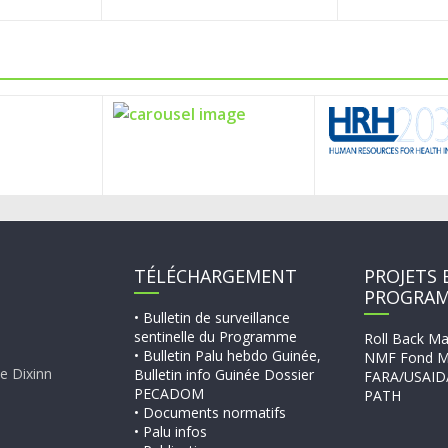
TÉLÉCHARGEMENT
PROJETS 
PROGRA
• Bulletin de surveillance
sentinelle du Programme
Roll Back Ma
• Bulletin Palu hebdo Guinée,
NMF Fond M
e Dixinn
Bulletin info Guinée Dossier
FARA/USAID
PECADOM
PATH
• Documents normatifs
• Palu infos