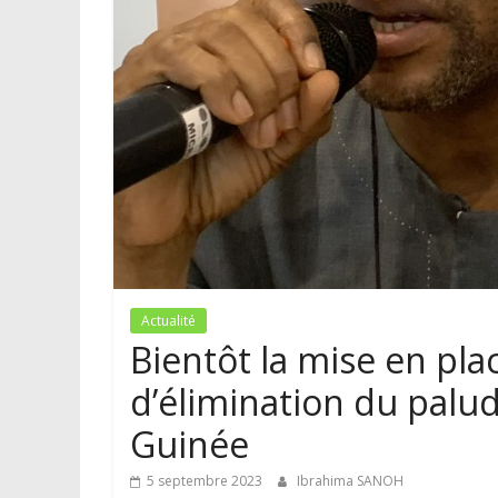
k
Actualité
Bientôt la mise en pla
d’élimination du palu
Guinée
5 septembre 2023
Ibrahima SANOH