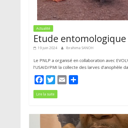
Actualité
Etude entomologique
19 juin 2024
Ibrahima SANOH
Le PNLP a organisé en collaboration avec EVO
l’USAID/PMI la collecte des larves d’anophèle dan
F
T
E
P
ac
w
m
ar
Lire la suite
e
itt
ai
ta
b
er
l
g
o
er
o