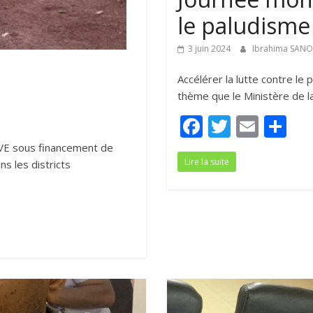
le paludisme
3 juin 2024
Ibrahima SAN
Accélérer la lutte contre le
thème que le Ministère de l
F
T
E
P
ac
w
m
ar
LVE sous financement de
Lire la suite
e
itt
ai
ta
s les districts
b
er
l
g
o
er
o
k