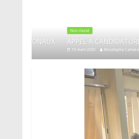
Non classé
NATIONAUX
APPEL A CANDIDATURE
15 mars 2025
Moustapha Camara
0