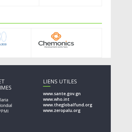
ET
LIENS UTILES
MMES
www.sante.gov.gn
www.who.int
laria
www.theglobalfund.org
ondial
www.zeropalu.org
/PMI