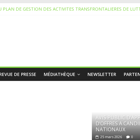
 PLAN DE GESTION DES ACTIVITES TRANSFRONTALIERES DE LUT
PPEL D’OFFRES A CANDIDATS NATIONAUX
ATURE
ATURE
OFFRES NATIONAL
REVUE DE PRESSE
MÉDIATHÈQUE
NEWSLETTER
PARTEN
AVIS PUBLIC D’AP
D’OFFRES A CAND
NATIONAUX
25 mars 2026
0