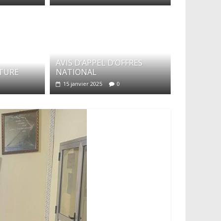
AVIS D’APPEL D’OFFRES
NDIDATURE
ATURE
NATIONAL
oustapha Camara
0
15 janvier 2025
0