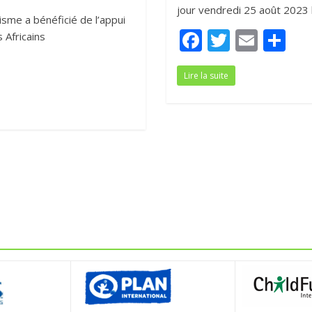
jour vendredi 25 août 2023 
sme a bénéficié de l’appui
F
T
E
P
s Africains
ac
w
m
ar
Lire la suite
e
itt
ai
ta
b
er
l
g
o
er
o
k