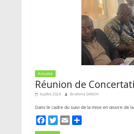
Actualité
Réunion de Concertat
4 juillet 2024
Ibrahima SANOH
Dans le cadre du suivi de la mise en œuvre de 
F
T
E
P
ac
w
m
ar