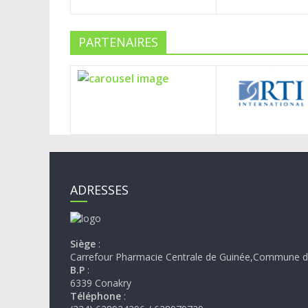
PARTENAIRES
ADRESSES
Siège
:
Carrefour Pharmacie Centrale de Guinée,Commune d
B.P
:
6339 Conakry
Téléphone
: