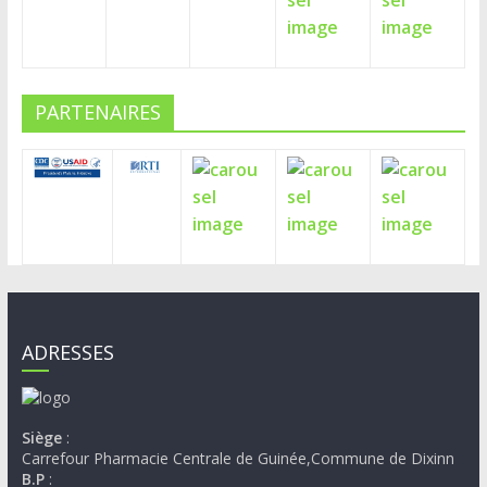
PARTENAIRES
ADRESSES
Siège
:
Carrefour Pharmacie Centrale de Guinée,Commune de Dixinn
B.P
: