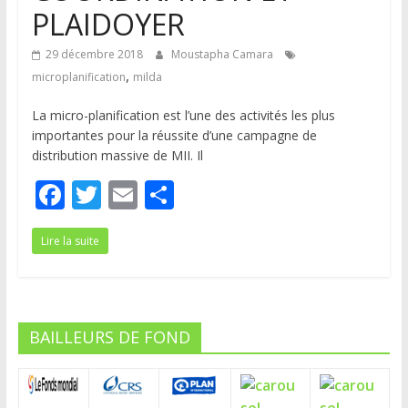
PLAIDOYER
29 décembre 2018
Moustapha Camara
,
microplanification
milda
La micro-planification est l’une des activités les plus
importantes pour la réussite d’une campagne de
distribution massive de MII. Il
F
T
E
P
ac
w
m
ar
Lire la suite
e
itt
ai
ta
b
er
l
g
o
er
o
BAILLEURS DE FOND
k