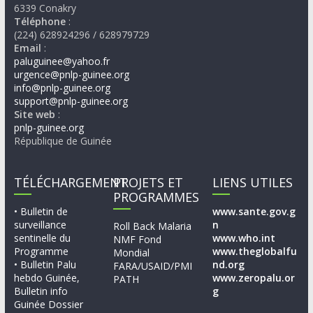
6339 Conakry
Téléphone
:
(224) 628924296 / 628979729
Email
:
paluguinee@yahoo.fr
urgence@pnlp-guinee.org
info@pnlp-guinee.org
support@pnlp-guinee.org
Site web
:
pnlp-guinee.org
République de Guinée
TÉLÉCHARGEMENT
PROJETS ET
LIENS UTILES
PROGRAMMES
• Bulletin de
www.sante.gov.g
surveillance
n
Roll Back Malaria
sentinelle du
www.who.int
NMF Fond
Programme
www.theglobalfu
Mondial
• Bulletin Palu
nd.org
FARA/USAID/PMI
hebdo Guinée,
www.zeropalu.or
PATH
Bulletin info
g
Guinée Dossier