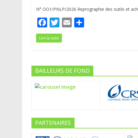
N° OO1/PNLP/2026 Reprographie des outils et acha
F
T
E
P
ac
w
m
ar
Lire la suite
e
itt
ai
ta
b
er
l
g
o
er
o
BAILLEURS DE FOND
k
PARTENAIRES