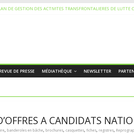
AN DE GESTION DES ACTIVITES TRANSFRONTALIERES DE LUTTE 
L D’OFFRES A CANDIDATS NATIONAUX
URE
URE
RES NATIONAL
REVUE DE PRESSE
MÉDIATHÈQUE
NEWSLETTER
PARTEN
 D’OFFRES A CANDIDATS NATI
,
,
,
,
,
,
ire
banderoles en bâche
brochures
casquettes
fiches
registres
Reprograp