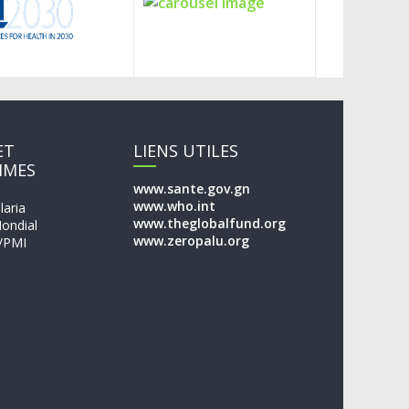
ET
LIENS UTILES
MMES
www.sante.gov.gn
www.who.int
laria
www.theglobalfund.org
ondial
www.zeropalu.org
/PMI