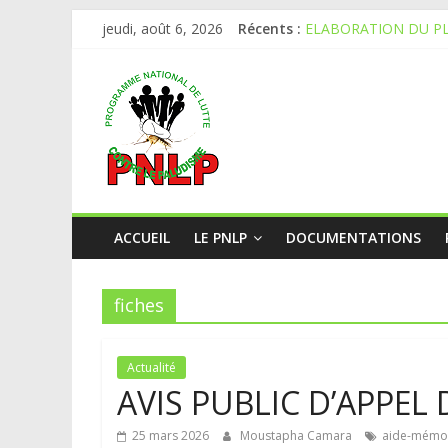
jeudi, août 6, 2026
Récents :
ELABORATION DU PL
AVIS PUBLIC D’APPE
APPEL A CANDIDAT
APPEL A CANDIDAT
AVIS D’APPEL D’OFF
ACCUEIL
LE PNLP
DOCUMENTATIONS
fiches
Actualité
AVIS PUBLIC D’APPEL
25 mars 2026
Moustapha Camara
aide-mémo