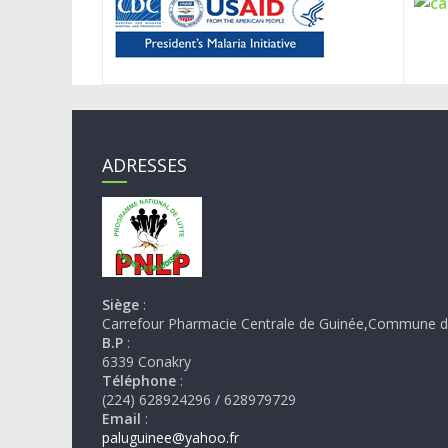
ADRESSES
Siège
:
Carrefour Pharmacie Centrale de Guinée,Commune d
B.P
:
6339 Conakry
Téléphone
:
(224) 628924296 / 628979729
Email
:
paluguinee@yahoo.fr