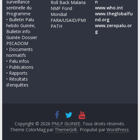
surveillance
n
Roll Back Malaria
sentinelle du
www.who.int
NMF Fond
Programme
www.theglobalfu
Mondial
• Bulletin Palu
nd.org
FARA/USAID/PMI
hebdo Guinée,
www.zeropalu.or
PATH
Bulletin info
g
Guinée Dossier
PECADOM
• Documents
normatifs
• Palu infos
• Publications
• Rapports
• Résultats
d'enquêtes
Copyright © 2026
PNLP GUINEE
. Tous droits réservés.
Theme ColorMag par
ThemeGrill.
. Propulsé par
WordPress
.