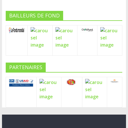
o
er
o
BAILLEURS DE FOND
k
PARTENAIRES