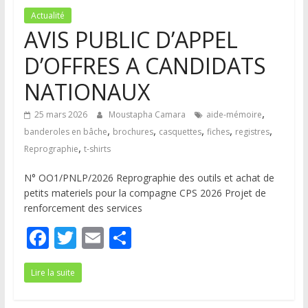
Actualité
AVIS PUBLIC D’APPEL
D’OFFRES A CANDIDATS
NATIONAUX
,
25 mars 2026
Moustapha Camara
aide-mémoire
,
,
,
,
,
banderoles en bâche
brochures
casquettes
fiches
registres
,
Reprographie
t-shirts
N° OO1/PNLP/2026 Reprographie des outils et achat de
petits materiels pour la compagne CPS 2026 Projet de
renforcement des services
F
T
E
P
ac
w
m
ar
Lire la suite
e
itt
ai
ta
b
er
l
g