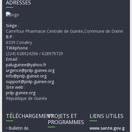
ADRESSES
Siège
:
Carrefour Pharmacie Centrale de Guinée,Commune de Dixinn
B.P
:
6339 Conakry
Téléphone
:
(224) 628924296 / 628979729
Email
:
paluguinee@yahoo.fr
urgence@pnlp-guinee.org
info@pnlp-guinee.org
support@pnlp-guinee.org
Site web
:
pnlp-guinee.org
République de Guinée
TÉLÉCHARGEMENT
PROJETS ET
LIENS UTILES
PROGRAMMES
• Bulletin de
www.sante.gov.g