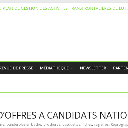
 PLAN DE GESTION DES ACTIVITES TRANSFRONTALIERES DE LUT
PPEL D’OFFRES A CANDIDATS NATIONAUX
ATURE
ATURE
OFFRES NATIONAL
REVUE DE PRESSE
MÉDIATHÈQUE
NEWSLETTER
PARTEN
 D’OFFRES A CANDIDATS NATI
,
,
,
,
,
,
ire
banderoles en bâche
brochures
casquettes
fiches
registres
Reprograp