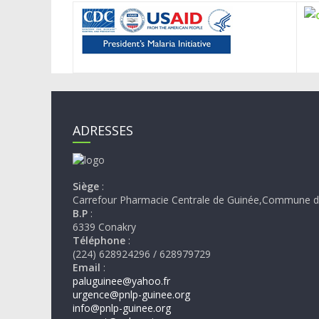
ADRESSES
Siège
:
Carrefour Pharmacie Centrale de Guinée,Commune d
B.P
:
6339 Conakry
Téléphone
:
(224) 628924296 / 628979729
Email
:
paluguinee@yahoo.fr
urgence@pnlp-guinee.org
info@pnlp-guinee.org