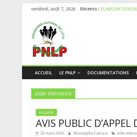
vendredi, août 7, 2026
Récents :
ELABORATION DU
AVIS PUBLIC D’A
APPEL A CANDID
APPEL A CANDID
AVIS D’APPEL D’
ACCUEIL
LE PNLP
DOCUMENTATIONS
aide-mémoire
Actualité
AVIS PUBLIC D’APPEL
25 mars 2026
Moustapha Camara
aide-mémo